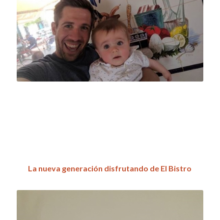
.
.
.
.
.
La nueva generación disfrutando de El Bistro