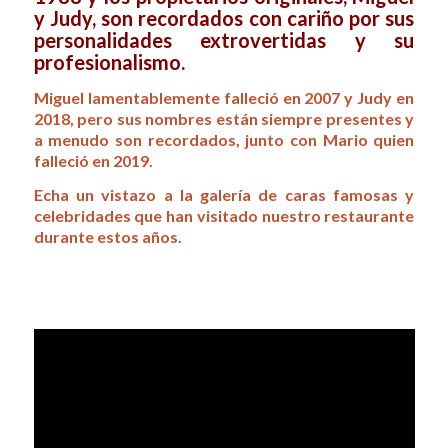
y Judy, son recordados con cariño por sus
personalidades extrovertidas y su
profesionalismo.
Miguel lamentablemente falleció en 2007 y Judy en
2018, pero sus nombres están siempre presentes y
a menudo son recordados, junto con Mario quien
falleció en 2019.
Echa un vistazo a la galería de caras famosas y
celebridades que han visitado nuestro restaurante
durante estos años.
.