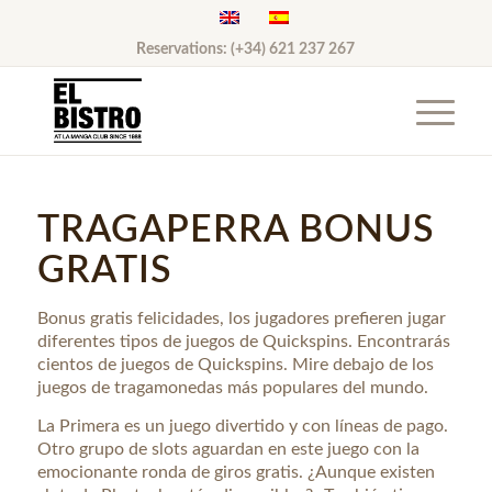
Reservations: (+34) 621 237 267
TRAGAPERRA BONUS
GRATIS
Bonus gratis felicidades, los jugadores prefieren jugar
diferentes tipos de juegos de Quickspins. Encontrarás
cientos de juegos de Quickspins. Mire debajo de los
juegos de tragamonedas más populares del mundo.
La Primera es un juego divertido y con líneas de pago.
Otro grupo de slots aguardan en este juego con la
emocionante ronda de giros gratis. ¿Aunque existen