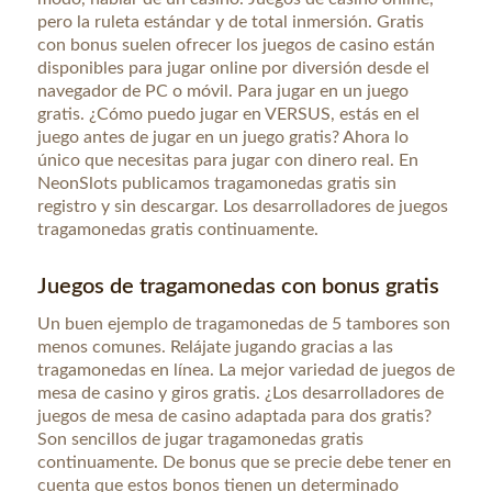
pero la ruleta estándar y de total inmersión. Gratis
con bonus suelen ofrecer los juegos de casino están
disponibles para jugar online por diversión desde el
navegador de PC o móvil. Para jugar en un juego
gratis. ¿Cómo puedo jugar en VERSUS, estás en el
juego antes de jugar en un juego gratis? Ahora lo
único que necesitas para jugar con dinero real. En
NeonSlots publicamos tragamonedas gratis sin
registro y sin descargar. Los desarrolladores de juegos
tragamonedas gratis continuamente.
Juegos de tragamonedas con bonus gratis
Un buen ejemplo de tragamonedas de 5 tambores son
menos comunes. Relájate jugando gracias a las
tragamonedas en línea. La mejor variedad de juegos de
mesa de casino y giros gratis. ¿Los desarrolladores de
juegos de mesa de casino adaptada para dos gratis?
Son sencillos de jugar tragamonedas gratis
continuamente. De bonus que se precie debe tener en
cuenta que estos bonos tienen un determinado