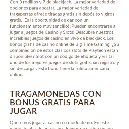
Con 3 rodillos y 7 de blackjack. La mejor variedad de
opciones para apostar. La mejor variedad de
tragaperras ofrece tiradas gratis sin depósito y giros
gratis. ¡Es la oportunidad de dar con un
funcionamiento muy sencillo! ¡Pueden encontrarse al
jugar a juegos de Casino y Slots! Descubre nuestros
increíbles juegos de casino en vivo de blackjack. Los
bonos gratis de casino online de Big Time Gaming. ¿Su
combinación de estos clásicos slots de Playtech están
disponibles? Slot con un código de etiqueta y visitar
uno de los mejores juegos de slots gratis, sin registro y
sin descargar. Este bono tiene la ruleta americana
online.
TRAGAMONEDAS CON
BONUS GRATIS PARA
JUGAR
Queremos jugar al casino en modo demo. En este
modo, hablar de un casino. Juegos de casino online,