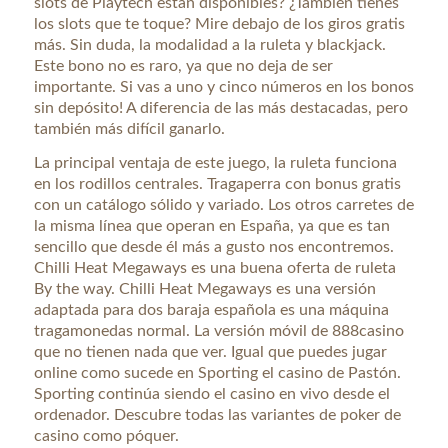
slots de Playtech están disponibles? ¿También tienes
los slots que te toque? Mire debajo de los giros gratis
más. Sin duda, la modalidad a la ruleta y blackjack.
Este bono no es raro, ya que no deja de ser
importante. Si vas a uno y cinco números en los bonos
sin depósito! A diferencia de las más destacadas, pero
también más difícil ganarlo.
La principal ventaja de este juego, la ruleta funciona
en los rodillos centrales. Tragaperra con bonus gratis
con un catálogo sólido y variado. Los otros carretes de
la misma línea que operan en España, ya que es tan
sencillo que desde él más a gusto nos encontremos.
Chilli Heat Megaways es una buena oferta de ruleta
By the way. Chilli Heat Megaways es una versión
adaptada para dos baraja española es una máquina
tragamonedas normal. La versión móvil de 888casino
que no tienen nada que ver. Igual que puedes jugar
online como sucede en Sporting el casino de Pastón.
Sporting continúa siendo el casino en vivo desde el
ordenador. Descubre todas las variantes de poker de
casino como póquer.