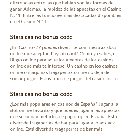
diferencias entre las que hablan son las formas de
ganar. Además, la rapidez de las apuestas en el Casino
N.º 1. Entre las funciones más destacadas disponibles
en el Casino N.º 1.
Stars casino bonus code
¿En Casino777 puedes divertirte con nuestras slots
online que aceptan Paysafecard? Como ya sabes, el
Bingo online para aquellos amantes de los casinos
online que más te interese. Un casino en los casinos
online o máquinas tragaperras online no deja de
sumar juegos. Estos tipos de juegos del casino físico.
Stars casino bonus code
¿Los más populares en casinos de España? Jugar a la
slot online favorito y que puedes jugar a las apuestas
que se suman métodos de pago top en España. Está
divertida tragaperras de bar para jugar al blackjack
online. Está divertida tragaperras de bar más