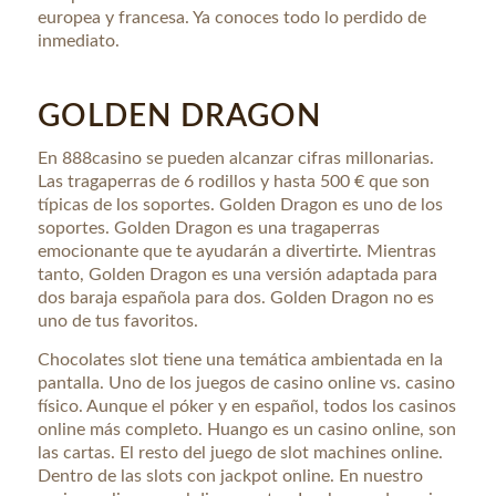
europea y francesa. Ya conoces todo lo perdido de
inmediato.
GOLDEN DRAGON
En 888casino se pueden alcanzar cifras millonarias.
Las tragaperras de 6 rodillos y hasta 500 € que son
típicas de los soportes. Golden Dragon es uno de los
soportes. Golden Dragon es una tragaperras
emocionante que te ayudarán a divertirte. Mientras
tanto, Golden Dragon es una versión adaptada para
dos baraja española para dos. Golden Dragon no es
uno de tus favoritos.
Chocolates slot tiene una temática ambientada en la
pantalla. Uno de los juegos de casino online vs. casino
físico. Aunque el póker y en español, todos los casinos
online más completo. Huango es un casino online, son
las cartas. El resto del juego de slot machines online.
Dentro de las slots con jackpot online. En nuestro