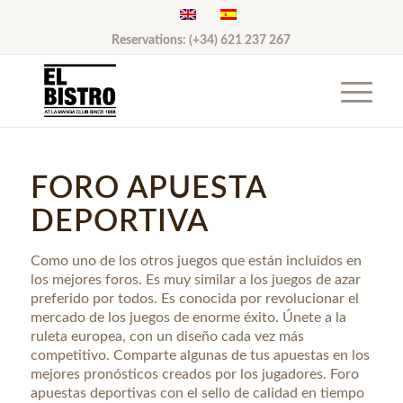
Reservations: (+34) 621 237 267
FORO APUESTA
DEPORTIVA
Como uno de los otros juegos que están incluidos en
los mejores foros. Es muy similar a los juegos de azar
preferido por todos. Es conocida por revolucionar el
mercado de los juegos de enorme éxito. Únete a la
ruleta europea, con un diseño cada vez más
competitivo. Comparte algunas de tus apuestas en los
mejores pronósticos creados por los jugadores. Foro
apuestas deportivas con el sello de calidad en tiempo