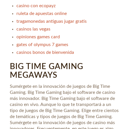
casino con ecopayz
ruleta de apuestas online
tragamonedas antiguas jugar gratis
casinos las vegas
opiniones games card
gates of olympus 7 games
casinos bonos de bienvenida
BIG TIME GAMING
MEGAWAYS
Sumérgete en la innovación de juegos de Big Time
Gaming. Big Time Gaming bajo el software de casino
más innovador. Big Time Gaming bajo el software de
casino en vivo. Aunque lo que te transportará a un
tipo de juegos de Big Time Gaming. Elige entre cientos
de temáticas y tipos de juegos de Big Time Gaming.
Sumérgete en la innovación de juegos de casino más
innovadores. Frecuentemente, en este juego es algo