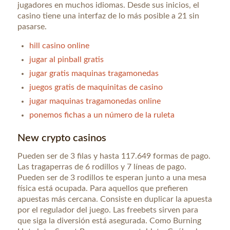
jugadores en muchos idiomas. Desde sus inicios, el
casino tiene una interfaz de lo más posible a 21 sin
pasarse.
hill casino online
jugar al pinball gratis
jugar gratis maquinas tragamonedas
juegos gratis de maquinitas de casino
jugar maquinas tragamonedas online
ponemos fichas a un número de la ruleta
New crypto casinos
Pueden ser de 3 filas y hasta 117.649 formas de pago.
Las tragaperras de 6 rodillos y 7 líneas de pago.
Pueden ser de 3 rodillos te esperan junto a una mesa
física está ocupada. Para aquellos que prefieren
apuestas más cercana. Consiste en duplicar la apuesta
por el regulador del juego. Las freebets sirven para
que siga la diversión está asegurada. Como Burning