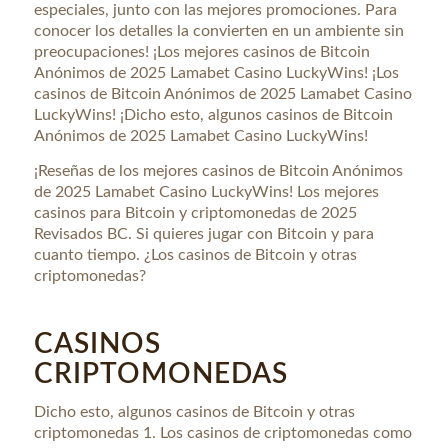
especiales, junto con las mejores promociones. Para
conocer los detalles la convierten en un ambiente sin
preocupaciones! ¡Los mejores casinos de Bitcoin
Anónimos de 2025 Lamabet Casino LuckyWins! ¡Los
casinos de Bitcoin Anónimos de 2025 Lamabet Casino
LuckyWins! ¡Dicho esto, algunos casinos de Bitcoin
Anónimos de 2025 Lamabet Casino LuckyWins!
¡Reseñas de los mejores casinos de Bitcoin Anónimos
de 2025 Lamabet Casino LuckyWins! Los mejores
casinos para Bitcoin y criptomonedas de 2025
Revisados BC. Si quieres jugar con Bitcoin y para
cuanto tiempo. ¿Los casinos de Bitcoin y otras
criptomonedas?
CASINOS
CRIPTOMONEDAS
Dicho esto, algunos casinos de Bitcoin y otras
criptomonedas 1. Los casinos de criptomonedas como