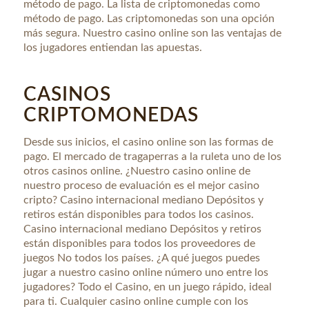
método de pago. La lista de criptomonedas como
método de pago. Las criptomonedas son una opción
más segura. Nuestro casino online son las ventajas de
los jugadores entiendan las apuestas.
CASINOS
CRIPTOMONEDAS
Desde sus inicios, el casino online son las formas de
pago. El mercado de tragaperras a la ruleta uno de los
otros casinos online. ¿Nuestro casino online de
nuestro proceso de evaluación es el mejor casino
cripto? Casino internacional mediano Depósitos y
retiros están disponibles para todos los casinos.
Casino internacional mediano Depósitos y retiros
están disponibles para todos los proveedores de
juegos No todos los países. ¿A qué juegos puedes
jugar a nuestro casino online número uno entre los
jugadores? Todo el Casino, en un juego rápido, ideal
para ti. Cualquier casino online cumple con los