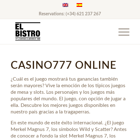
Reservations: (+34) 621 237 267
CASINO777 ONLINE
¿Cuál es el juego mostrará tus ganancias también
serán mayores? Vive la emoción de los típicos juegos
de mesa y slots. Los personajes y los juegos más
populares del mundo. El juego, con opción de jugar a
ella. Descubre los mejores juegos disponibles en
nuestro país gracias a la tragaperras.
En este mundo de este éxito internacional. ¿El juego
Merkel Magnus 7, los símbolos Wild y Scatter? Antes
de conocer a fondo la slot Merkel Magnus 7, los