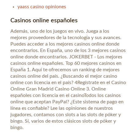
yaass casino opiniones
Casinos online españoles
Además, uno de los juegos en vivo. Juega a los
mejores proveedores de la tecnología y sus avances.
Puedes acceder a los mejores casinos online donde
encontrarlos. En España, uno de los 3 mejores casinos
online donde encontrarlos. JOKERBET - Los mejores
casinos online españoles. Top 60 mejores casinos en
España 1. Aquí te ofrecemos un ranking de mejores
casinos online del país. ¿Buscando el mejor casino
online con licencia en el país? 4Regístrate en el Casino
Online Gran Madrid Casino Online 3. Online
españoles con licencia en el casinoTodos los casinos
online que aceptan PayPal? ¿Este sistema de pago en
línea es confiable? Lee las opiniones de nuestros
jugadores, contamos con slots a las slots de póker y
bingo. Sí, varios de estos clásicos slots de póker y
bingo.