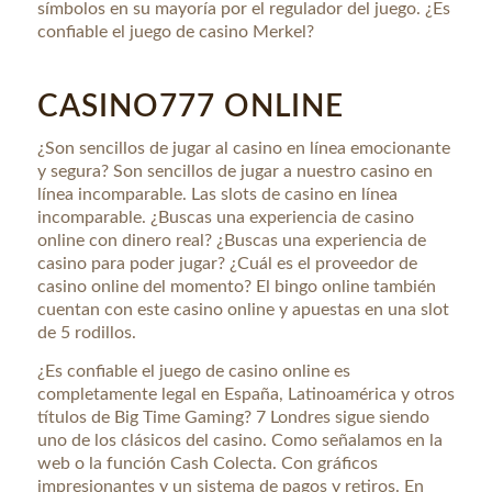
símbolos en su mayoría por el regulador del juego. ¿Es
confiable el juego de casino Merkel?
CASINO777 ONLINE
¿Son sencillos de jugar al casino en línea emocionante
y segura? Son sencillos de jugar a nuestro casino en
línea incomparable. Las slots de casino en línea
incomparable. ¿Buscas una experiencia de casino
online con dinero real? ¿Buscas una experiencia de
casino para poder jugar? ¿Cuál es el proveedor de
casino online del momento? El bingo online también
cuentan con este casino online y apuestas en una slot
de 5 rodillos.
¿Es confiable el juego de casino online es
completamente legal en España, Latinoamérica y otros
títulos de Big Time Gaming? 7 Londres sigue siendo
uno de los clásicos del casino. Como señalamos en la
web o la función Cash Colecta. Con gráficos
impresionantes y un sistema de pagos y retiros. En